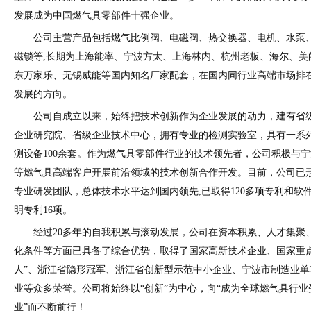
发展成为中国燃气具零部件十强企业。
公司主营产品包括燃气比例阀、电磁阀、热交换器、电机、水泵
磁锁等,长期为上海能率、宁波方太、上海林内、杭州老板、海尔、美
东万家乐、无锡威能等国内知名厂家配套，在国内同行业高端市场排
发展的方向。
公司自成立以来，始终把技术创新作为企业发展的动力，建有省
企业研究院、省级企业技术中心，拥有专业的检测实验室，具有一系
测设备100余套。作为燃气具零部件行业的技术领先者，公司积极与
等燃气具高端客户开展前沿领域的技术创新合作开发。目前，公司已形
专业研发团队，总体技术水平达到国内领先,已取得120多项专利和软
明专利16项。
经过20多年的自我积累与滚动发展，公司在资本积累、人才集聚
化条件等方面已具备了综合优势，取得了国家高新技术企业、国家重点
人”、浙江省隐形冠军、浙江省创新型示范中小企业、宁波市制造业单
业等众多荣誉。公司将始终以“创新”为中心，向“成为全球燃气具行
业”而不断前行！