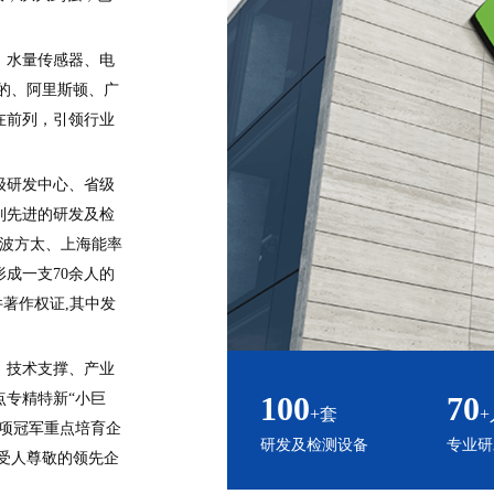
、水量传感器、电
的、阿里斯顿、广
在前列，引领行业
级研发中心、省级
列先进的研发及检
宁波方太、上海能率
成一支70余人的
件著作权证,其中发
、技术支撑、产业
100
70
专精特新“小巨
+套
+
项冠军重点培育企
研发及检测设备
专业研
业受人尊敬的领先企