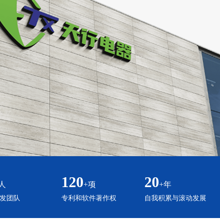
120
20
人
+项
+年
发团队
专利和软件著作权
自我积累与滚动发展